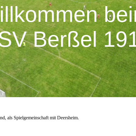
illkommen be
SV Berßel 19
d, als Spielgemeinschaft mit Deersheim.