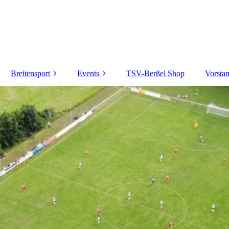
Breitensport
Events
TSV-Berßel Shop
Vorsta
Wandern
Maiturnier 2024
111 Jahre TSV
Kinderfest 2023
Sportwoche 2022