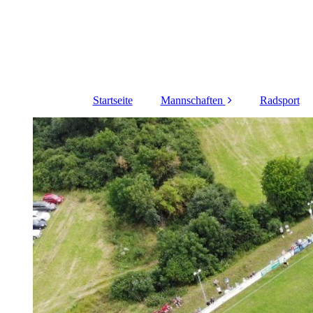
Startseite
Mannschaften
Radsport
1. Herren
Alte Herren
Frauen
JSG Aue Ilse - E und
D Jugend