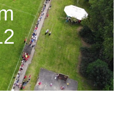
im
12